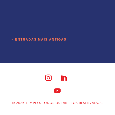
A operação de receita do Templo roda
dentro do produto que a empresa vende.
« ENTRADAS MAIS ANTIGAS
© 2025 TEMPLO. TODOS OS DIREITOS RESERVADOS.