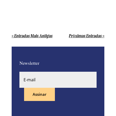
A cobrança de propostas esquecidas
deixou de depender de lembrança
manual.
« Entradas Mais Antigas
Próximas Entradas »
Newsletter
Assinar