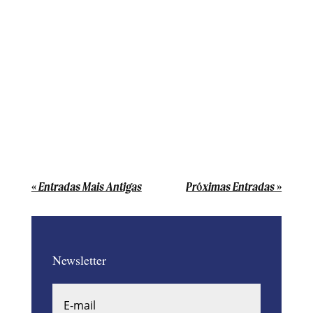
A inteligência artificial generativa continua
a se expandir rapidamente. Com efeito,
ela traz inovações que transformam o
cenário corporativo. Nesta semana, o
ecossistema de IA trouxe novidades que
impactam diretamente o planejamento
estratégico, a gestão de talentos...
« Entradas Mais Antigas
Próximas Entradas »
Newsletter