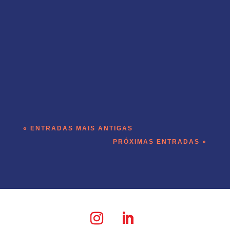
O Templo é parceiro oficial da nova edição
do Leading Tech Report 2026 by
BossaBox, um estudo nacional essencial
para quem lidera as áreas de Produto e
Tecnologia no Brasil. Acreditamos na
força das conexões para transformar o
mercado. Por isso, nos unimos à
BossaBox...
« ENTRADAS MAIS ANTIGAS
PRÓXIMAS ENTRADAS »