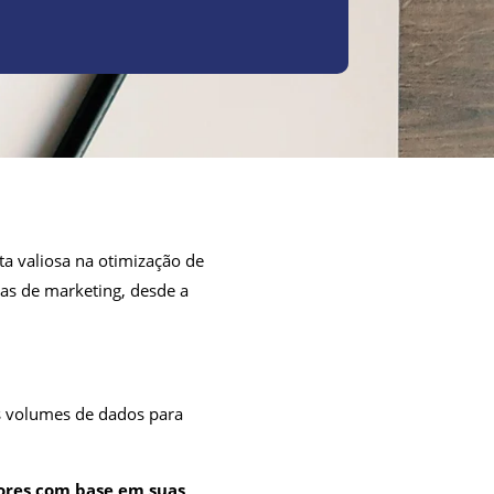
nta valiosa na otimização de
ias de marketing, desde a
es volumes de dados para
res com base em suas