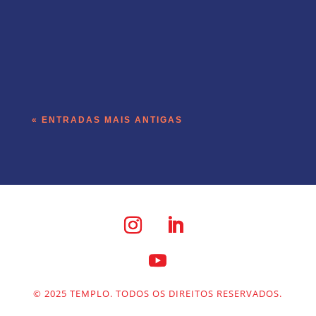
A operação de receita do Templo roda
dentro do produto que a empresa vende.
« ENTRADAS MAIS ANTIGAS
© 2025 TEMPLO. TODOS OS DIREITOS RESERVADOS.