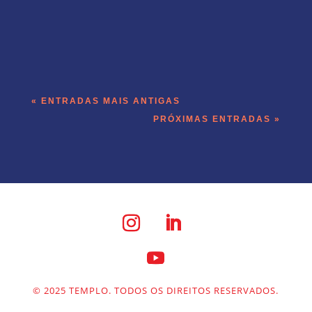
A briga recorrente por CRM atualizado
encontrou uma saída que não depende
de cobrança.
« ENTRADAS MAIS ANTIGAS
PRÓXIMAS ENTRADAS »
© 2025 TEMPLO. TODOS OS DIREITOS RESERVADOS.