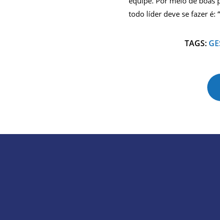
equipe. Por meio de boas p
todo líder deve se fazer é:
TAGS:
GE