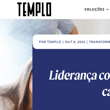
SOLUÇÕES
POR
TEMPLO
|
OUT 8, 2024
|
TRANSFORM
Liderança co
c