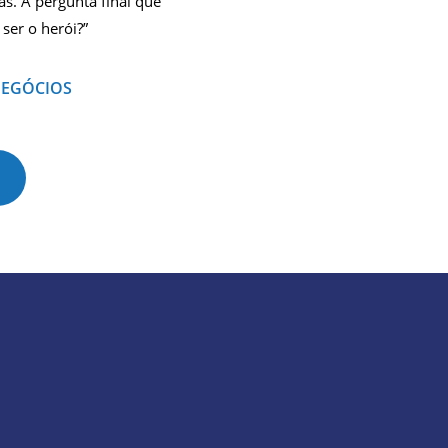
s. A pergunta final que
ser o herói?”
NEGÓCIOS