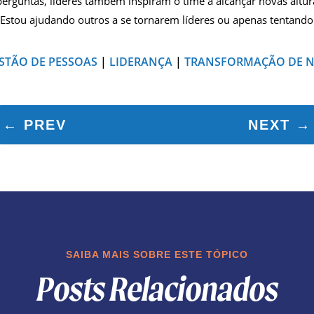
erguntas, líderes também inspiram o time a alcançar novas altura
 “Estou ajudando outros a se tornarem líderes ou apenas tentando 
STÃO DE PESSOAS
|
LIDERANÇA
|
TRANSFORMAÇÃO DE 
←
PREV
NEXT
→
SAIBA MAIS SOBRE ESTE TÓPICO
Posts Relacionados