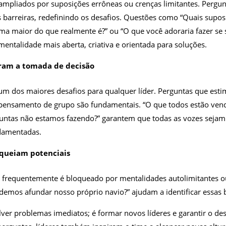
mpliados por suposições errôneas ou crenças limitantes. Pergu
s barreiras, redefinindo os desafios. Questões como “Quais sup
ema maior do que realmente é?” ou “O que você adoraria fazer se
mentalidade mais aberta, criativa e orientada para soluções.
ram a tomada de decisão
um dos maiores desafios para qualquer líder. Perguntas que est
 pensamento de grupo são fundamentais. “O que todos estão ven
untas não estamos fazendo?” garantem que todas as vozes sejam 
damentadas.
oqueiam potenciais
 frequentemente é bloqueado por mentalidades autolimitantes ou
os afundar nosso próprio navio?” ajudam a identificar essas ba
lver problemas imediatos; é formar novos líderes e garantir o d