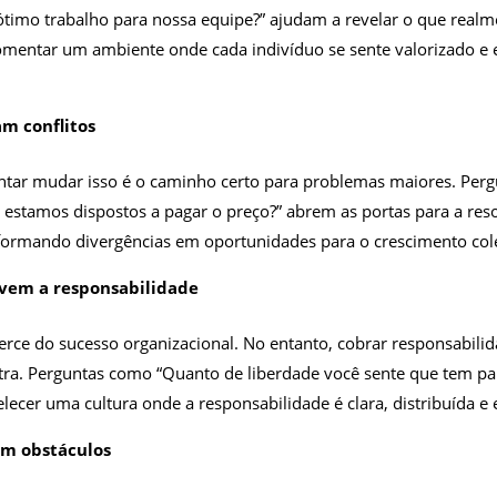
ótimo trabalho para nossa equipe?” ajudam a revelar o que realm
omentar um ambiente onde cada indivíduo se sente valorizado e e
m conflitos
 tentar mudar isso é o caminho certo para problemas maiores. Per
 e estamos dispostos a pagar o preço?” abrem as portas para a res
sformando divergências em oportunidades para o crescimento cole
vem a responsabilidade
cerce do sucesso organizacional. No entanto, cobrar responsabili
atra. Perguntas como “Quanto de liberdade você sente que tem p
elecer uma cultura onde a responsabilidade é clara, distribuída e
am obstáculos