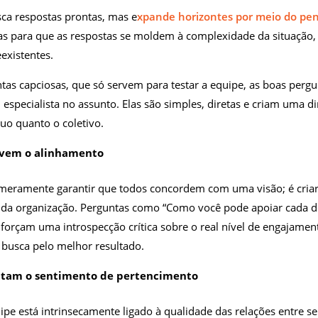
a respostas prontas, mas e
xpande horizontes por meio do pen
das para que as respostas se moldem à complexidade da situação
existentes.
tas capciosas, que só servem para testar a equipe, as boas perg
pecialista no assunto. Elas são simples, diretas e criam uma d
duo quanto o coletivo.
ovem o alinhamento
 meramente garantir que todos concordem com uma visão; é cri
da organização. Perguntas como “Como você pode apoiar cada d
orçam uma introspecção crítica sobre o real nível de engajamen
 busca pelo melhor resultado.
tam o sentimento de pertencimento
ipe está intrinsecamente ligado à qualidade das relações entre 