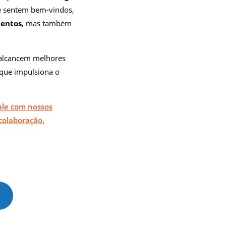
e sentem bem-vindos,
lentos
, mas também
s alcancem melhores
 que impulsiona o
ale com nossos
 colaboração.