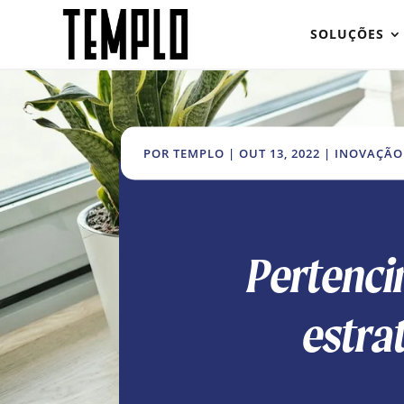
SOLUÇÕES
POR
TEMPLO
|
OUT 13, 2022
|
INOVAÇÃO
Pertenc
estra