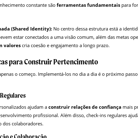
onhecimento constante são
ferramentas fundamentais
para for
ada (Shared Identity):
No centro dessa estrutura está a identi
evem estar conectados a uma visão comum, além das metas ope
m valores
cria coesão e engajamento a longo prazo.
as para Construir Pertencimento
apenas o começo. Implementá-los no dia a dia é o próximo passo
 Regulares
rsonalizados ajudam a
construir relações de confiança
mais p
senvolvimento profissional. Além disso, check-ins regulares ajud
 dos colaboradores.
ção e Colaboração