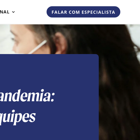
ONAL
FALAR COM ESPECIALISTA
andemia:
quipes