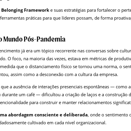
o
Belonging Framework
e suas estratégias para fortalecer o per
ferramentas práticas para que líderes possam, de forma proativa
no Mundo Pós-Pandemia
ncimento já era um tópico recorrente nas conversas sobre cultu
. O foco, na maioria das vezes, estava em métricas de produtiv
à medida que o distanciamento físico se tornou uma norma, o se
ntou, assim como a desconexão com a cultura da empresa.
 que a ausência de interações presenciais espontâneas — como 
u durante um café — dificultou a criação de laços e a construção 
tencionalidade para construir e manter relacionamentos significat
 uma abordagem consciente e deliberada
, onde o sentimento 
dadosamente cultivado em cada nível organizacional.