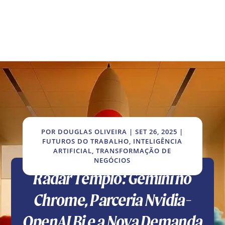
POR
DOUGLAS OLIVEIRA
|
SET 26, 2025
|
FUTUROS DO TRABALHO
,
INTELIGÊNCIA
ARTIFICIAL
,
TRANSFORMAÇÃO DE
NEGÓCIOS
Radar Templo: Gemini no
Chrome, Parceria Nvidia-
OpenAI Bi e a Nova Demanda