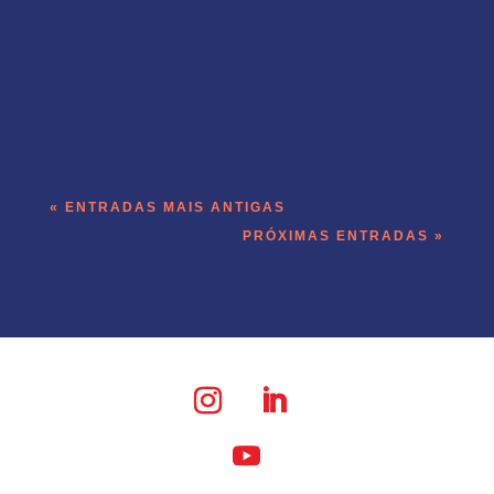
A briga recorrente por CRM atualizado
encontrou uma saída que não depende
de cobrança.
« ENTRADAS MAIS ANTIGAS
PRÓXIMAS ENTRADAS »