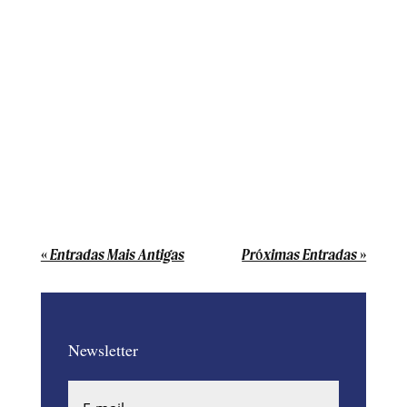
A Inteligência Artificial molda, cada vez
mais, a forma como interagimos com o
mundo digital e tomamos decisões no dia
a dia. Ao mesmo tempo, novas
tecnologias e soluções de IA surgem em
ritmo acelerado. Consequentemente,
cresce também a necessidade de
garantir...
« Entradas Mais Antigas
Próximas Entradas »
Newsletter