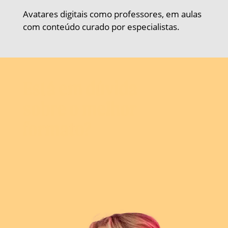
Avatares digitais como professores, em aulas
com conteúdo curado por especialistas.
Está em dúvida
sobre o melhor
formato?