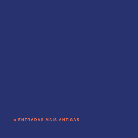
A operação de receita do Templo roda
dentro do produto que a empresa vende.
« ENTRADAS MAIS ANTIGAS