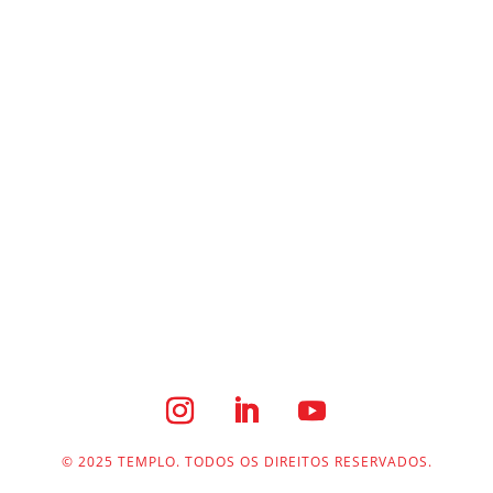
) no setor jurídico é um movimento em crescimento,
mostrar seu impacto em diversas áreas. No
amento e desenvolvimento dentro dos escritórios
© 2025 TEMPLO. TODOS OS DIREITOS RESERVADOS.