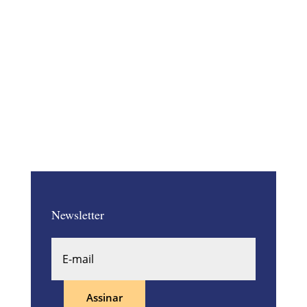
crescimento, e a IA generativa (IAGen) já
começa a mostrar seu impacto em
diversas áreas. No entanto, para que as
equipes de treinamento e
desenvolvimento dentro dos escritórios
de advocacia...
Newsletter
Assinar