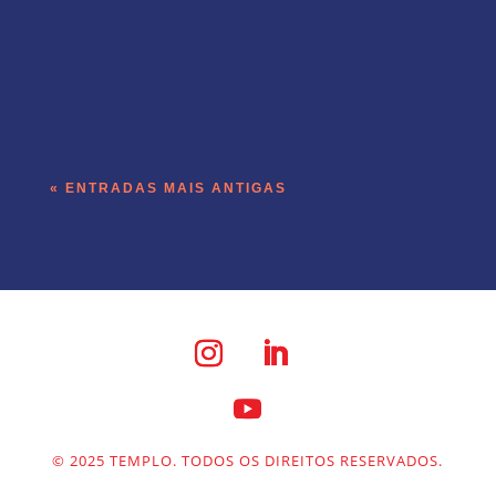
A operação de receita do Templo roda
dentro do produto que a empresa vende.
« ENTRADAS MAIS ANTIGAS
© 2025 TEMPLO. TODOS OS DIREITOS RESERVADOS.