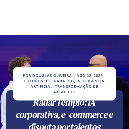
POR
DOUGLAS OLIVEIRA
|
AGO 22, 2025
|
FUTUROS DO TRABALHO
,
INTELIGÊNCIA
ARTIFICIAL
,
TRANSFORMAÇÃO DE
NEGÓCIOS
Radar Templo: IA
corporativa, e-commerce e
disputa por talentos