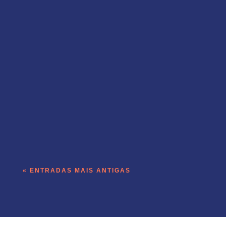
A operação de receita do Templo roda
dentro do produto que a empresa vende.
« ENTRADAS MAIS ANTIGAS