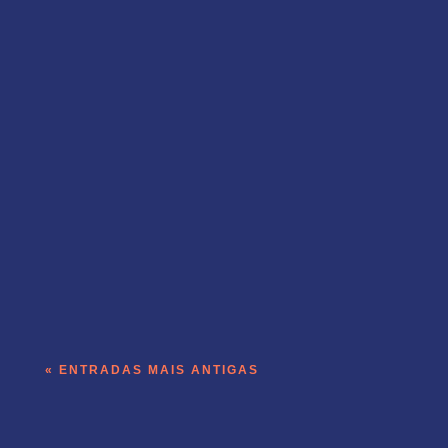
A operação de receita do Templo roda
dentro do produto que a empresa vende.
« ENTRADAS MAIS ANTIGAS