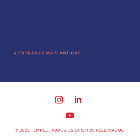
A operação de receita do Templo roda
dentro do produto que a empresa vende.
« ENTRADAS MAIS ANTIGAS
© 2025 TEMPLO. TODOS OS DIREITOS RESERVADOS.